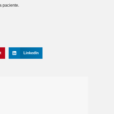
a paciente.
t
LinkedIn