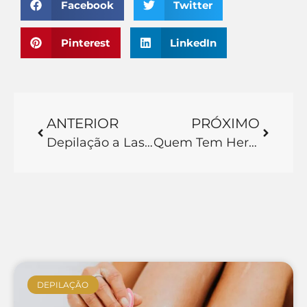
Facebook
Twitter
Pinterest
LinkedIn
ANTERIOR
PRÓXIMO
Depilação a Laser tem Radiação? Esclarecendo Mitos e Fatos
Quem Tem Herpes Pode Fazer Depilação a Laser? Saiba Aqui!
DEPILAÇÃO