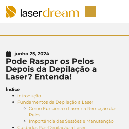
Depilação a laser
Seja um Licenciado
Unidades LaserDream
Fale Conosco
junho 25, 2024
Pode Raspar os Pelos
Depois da Depilação a
Laser? Entenda!
Índice
Introdução
Fundamentos da Depilação a Laser
Como Funciona o Laser na Remoção dos
Pelos
Importância das Sessões e Manutenção
Cuidados Pós-Depilação a Laser