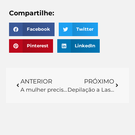
Compartilhe:
Facebook
Twitter
Pinterest
LinkedIn
ANTERIOR
PRÓXIMO
A mulher precisa depilar para fazer ultrassom?
Depilação a Laser com Light Sheer Duet: Eficácia e Benefício