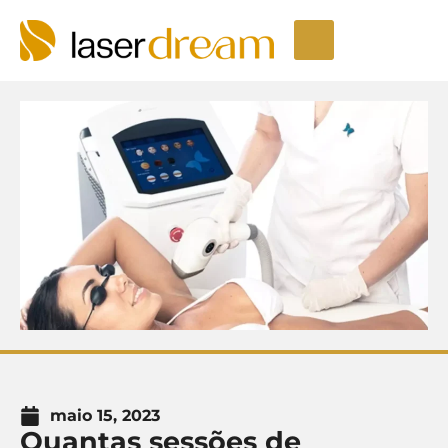
Depilação a laser
Seja um Licenciado
Unidades LaserDream
Fale Conosco
maio 15, 2023
Quantas sessões de