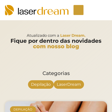
Depilação a laser
Seja um Licenciado
Unidades LaserDream
Fale Conosco
Atualizado com a
Laser Dream.
Fique por dentro das novidades
com nosso blog
Categorias
Depilação
LaserDream
DEPILAÇÃO