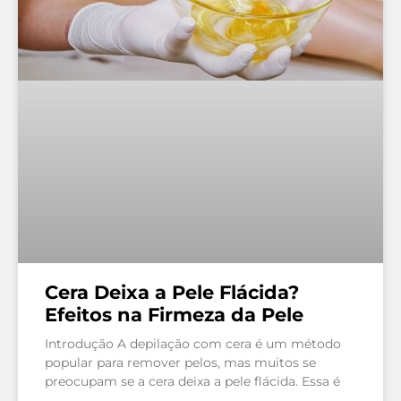
Cera Deixa a Pele Flácida?
Efeitos na Firmeza da Pele
Introdução A depilação com cera é um método
popular para remover pelos, mas muitos se
preocupam se a cera deixa a pele flácida. Essa é