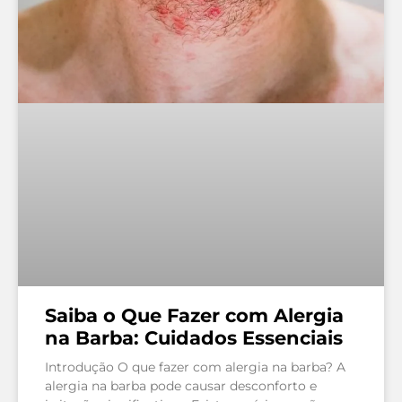
Saiba o Que Fazer com Alergia
na Barba: Cuidados Essenciais
Introdução O que fazer com alergia na barba? A
alergia na barba pode causar desconforto e