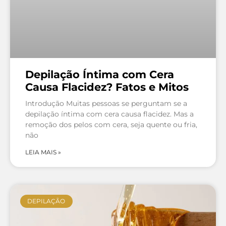
Depilação Íntima com Cera
Causa Flacidez? Fatos e Mitos
Introdução Muitas pessoas se perguntam se a
depilação íntima com cera causa flacidez. Mas a
remoção dos pelos com cera, seja quente ou fria,
não
LEIA MAIS »
DEPILAÇÃO