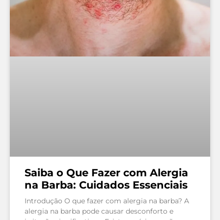
Saiba o Que Fazer com Alergia
na Barba: Cuidados Essenciais
Introdução O que fazer com alergia na barba? A
alergia na barba pode causar desconforto e