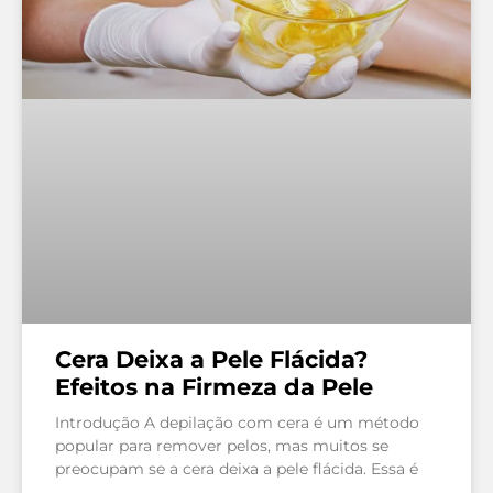
Cera Deixa a Pele Flácida?
Efeitos na Firmeza da Pele
Introdução A depilação com cera é um método
popular para remover pelos, mas muitos se
preocupam se a cera deixa a pele flácida. Essa é