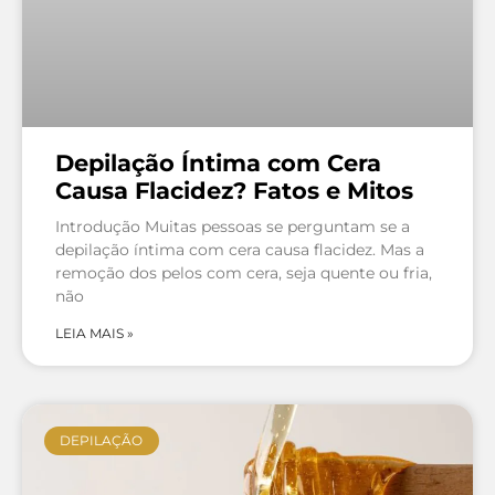
Depilação Íntima com Cera
Causa Flacidez? Fatos e Mitos
Introdução Muitas pessoas se perguntam se a
depilação íntima com cera causa flacidez. Mas a
remoção dos pelos com cera, seja quente ou fria,
não
LEIA MAIS »
DEPILAÇÃO