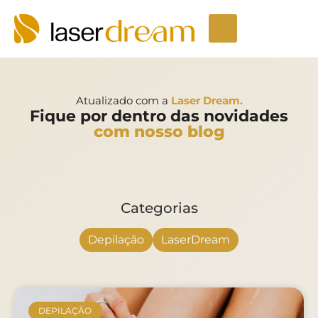
Depilação a laser
Seja um Licenciado
Unidades LaserDream
Fale Conosco
Atualizado com a
Laser Dream.
Fique por dentro das novidades
com nosso blog
Categorias
Depilação
LaserDream
DEPILAÇÃO