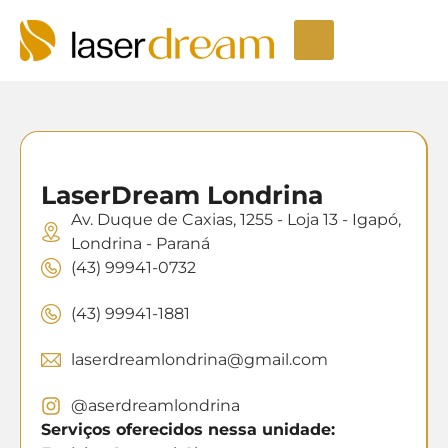
Depilação a laser
Seja um Licenciado
Unidades LaserDream
Fale Conosco
LaserDream Londrina
Av. Duque de Caxias, 1255 - Loja 13 - Igapó,
Londrina - Paraná
(43) 99941-0732
(43) 99941-1881
laserdreamlondrina@gmail.com
@aserdreamlondrina
Serviços oferecidos nessa unidade: