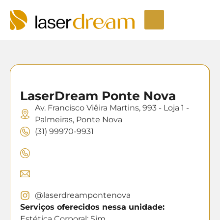
Depilação a laser
Seja um Licenciado
Unidades LaserDream
Fale Conosco
LaserDream Ponte Nova
Av. Francisco Viêira Martins, 993 - Loja 1 -
Palmeiras, Ponte Nova
(31) 99970-9931
@laserdreampontenova
Serviços oferecidos nessa unidade:
Estética Corporal: Sim