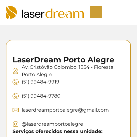
Depilação a laser
Seja um Licenciado
Unidades LaserDream
Fale Conosco
LaserDream Porto Alegre
Av. Cristóvão Colombo, 1854 - Floresta,
Porto Alegre
(51) 99484-9919
(51) 99484-9780
laserdreamportoalegre@gmail.com
@laserdreamportoalegre
Serviços oferecidos nessa unidade: