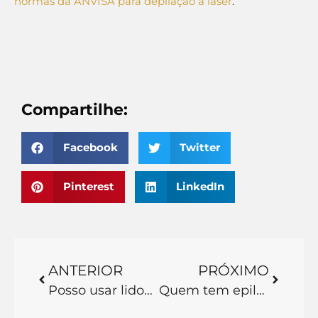
normas da ANVISA para depilação a laser
.
Compartilhe:
Facebook
Twitter
Pinterest
LinkedIn
ANTERIOR
PRÓXIMO
Posso usar lidocaína na depilação a laser?
Quem tem epilepsia pode fazer depilação a laser?