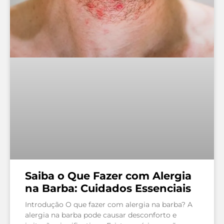
Saiba o Que Fazer com Alergia
na Barba: Cuidados Essenciais
Introdução O que fazer com alergia na barba? A
alergia na barba pode causar desconforto e