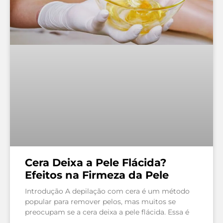
Cera Deixa a Pele Flácida?
Efeitos na Firmeza da Pele
Introdução A depilação com cera é um método
popular para remover pelos, mas muitos se
preocupam se a cera deixa a pele flácida. Essa é