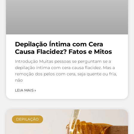
Depilação Íntima com Cera
Causa Flacidez? Fatos e Mitos
Introdução Muitas pessoas se perguntam se a
depilação íntima com cera causa flacidez. Mas a
remoção dos pelos com cera, seja quente ou fria,
não
LEIA MAIS »
DEPILAÇÃO