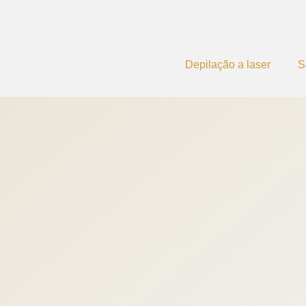
Depilação a laser
S