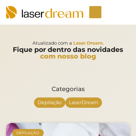
Depilação a laser
Seja um Licenciado
Unidades LaserDream
Fale Conosco
Atualizado com a
Laser Dream.
Fique por dentro das novidades
com nosso blog
Categorias
Depilação
LaserDream
DEPILAÇÃO